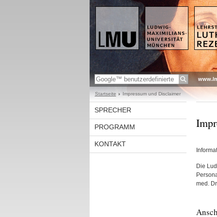
www.l
Startseite
Impressum und Disclaimer
SPRECHER
Impr
PROGRAMM
KONTAKT
Informa
Die Lud
Personal
med. Dr.
Ansch