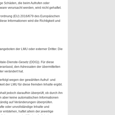
ige Schäden, die beim Aufrufen oder
are verursacht werden, wird nicht gehaftet.
Verordnung (EU) 2016/679 des Europäischen
ese Informationen wird die Richtigkeit und
angeboten der LMU oder externer Dritter. Die
itale-Dienste-Gesetz (DDG)). Für diese
 veranlasst, den Adressaten der übermittelten
er verändert hat.
erfolgt wegen der gewählten Aufruf- und
it der LMU für diese fremden Inhalte ergibt.
alt jedoch daraufhin überprüft, ob durch ihn
ten aber keine automatischen Informationen
tändig auf Veränderungen überprüfen.
fte oder unvollständige Inhalte und
entstehen, haftet allein der jeweilige