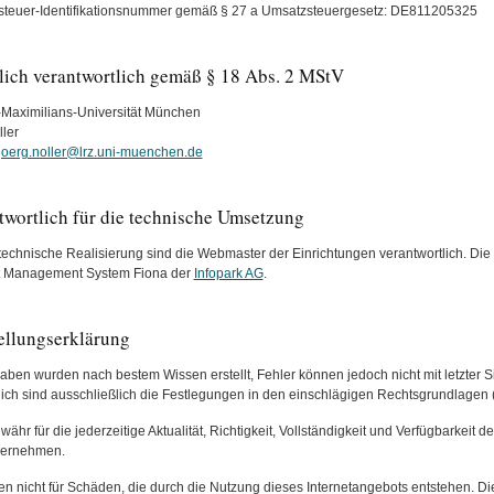
teuer-Identifikationsnummer gemäß § 27 a Umsatzsteuergesetz: DE811205325
tlich verantwortlich gemäß § 18 Abs. 2 MStV
Maximilians-Universität München
ller
joerg.noller@lrz.uni-muenchen.de
twortlich für die technische Umsetzung
 technische Realisierung sind die Webmaster der Einrichtungen verantwortlich. Die 
t Management System Fiona der
Infopark AG
.
tellungserklärung
aben wurden nach bestem Wissen erstellt, Fehler können jedoch nicht mit letzter 
lich sind ausschließlich die Festlegungen in den einschlägigen Rechtsgrundlagen
ähr für die jederzeitige Aktualität, Richtigkeit, Vollständigkeit und Verfügbarkeit d
bernehmen.
en nicht für Schäden, die durch die Nutzung dieses Internetangebots entstehen. Die