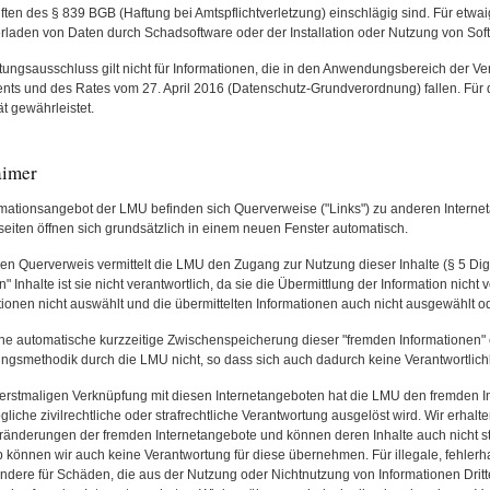
iften des § 839 BGB (Haftung bei Amtspflichtverletzung) einschlägig sind. Für etwa
rladen von Daten durch Schadsoftware oder der Installation oder Nutzung von Softw
tungsausschluss gilt nicht für Informationen, die in den Anwendungsbereich der 
nts und des Rates vom 27. April 2016 (Datenschutz-Grundverordnung) fallen. Für di
ät gewährleistet.
aimer
rmationsangebot der LMU befinden sich Querverweise ("Links") zu anderen Internet
tseiten öffnen sich grundsätzlich in einem neuen Fenster automatisch.
en Querverweis vermittelt die LMU den Zugang zur Nutzung dieser Inhalte (§ 5 Dig
" Inhalte ist sie nicht verantwortlich, da sie die Übermittlung der Information nicht
tionen nicht auswählt und die übermittelten Informationen auch nicht ausgewählt od
ne automatische kurzzeitige Zwischenspeicherung dieser "fremden Informationen" 
ungsmethodik durch die LMU nicht, so dass sich auch dadurch keine Verantwortlichke
 erstmaligen Verknüpfung mit diesen Internetangeboten hat die LMU den fremden Inh
gliche zivilrechtliche oder strafrechtliche Verantwortung ausgelöst wird. Wir erhal
ränderungen der fremden Internetangebote und können deren Inhalte auch nicht s
 können wir auch keine Verantwortung für diese übernehmen. Für illegale, fehlerha
ndere für Schäden, die aus der Nutzung oder Nichtnutzung von Informationen Dritter 