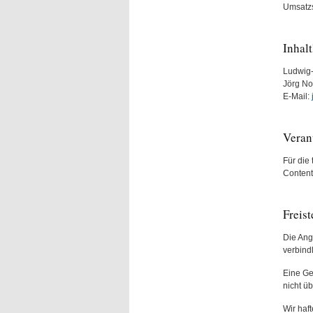
Umsatzs
Inhal
Ludwig-
Jörg No
E-Mail:
Veran
Für die
Conten
Freis
Die Ang
verbind
Eine Gew
nicht ü
Wir haft