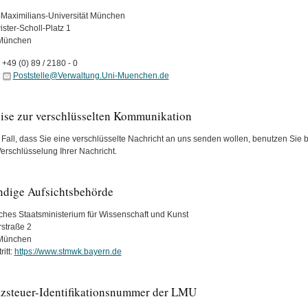
Maximilians-Universität München
ster-Scholl-Platz 1
München
:
+49 (0) 89 / 2180 - 0
:
Poststelle@Verwaltung.Uni-Muenchen.de
ise zur verschlüsselten Kommunikation
Fall, dass Sie eine verschlüsselte Nachricht an uns senden wollen, benutzen Sie bit
Verschlüsselung Ihrer Nachricht.
ndige Aufsichtsbehörde
ches Staatsministerium für Wissenschaft und Kunst
rstraße 2
München
itt:
https://www.stmwk.bayern.de
zsteuer-Identifikationsnummer der LMU