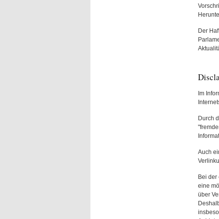
Vorschr
Herunte
Der Haf
Parlame
Aktualit
Discl
Im Info
Interne
Durch d
"fremden
Informa
Auch ei
Verlink
Bei der
eine mö
über Ve
Deshalb
insbeso